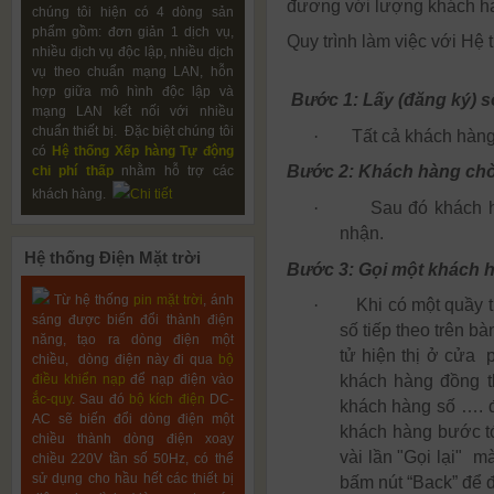
đương với lượng khách hàn
chúng tôi hiện có 4 dòng sản
phẩm gồm: đơn giản 1 dịch vụ,
Quy trình làm việc với Hệ
nhiều dịch vụ độc lập, nhiều dịch
vụ theo chuẩn mạng LAN, hỗn
hợp giữa mô hình độc lập và
Bước 1: Lấy (đăng ký) s
mạng LAN kết nối với nhiều
chuẩn thiết bị. Đặc biệt chúng tôi
·
Tất cả khách hàng 
có
Hệ thống Xếp hàng Tự động
Bước 2: Khách hàng chờ
chi phí thấp
nhằm hỗ trợ các
khách hàng.
Chi tiết
·
Sau đó khách h
nhận.
Hệ
thống Điện Mặt trời
Bước 3: Gọi một khách 
Từ hệ thống
pin mặt trời
, ánh
·
Khi có một quầy 
sáng được biến đổi thành điện
số tiếp theo trên bà
năng, tạo ra dòng điện một
tử hiện thị ở cửa 
chiều, dòng điện này đi qua
bộ
điều khiển nạp
để nạp điện vào
khách hàng đồng t
ắc-quy
. Sau đó
bộ kích điện
DC-
khách hàng số …. 
AC sẽ biến đổi dòng điện một
khách hàng bước tới
chiều thành dòng điện xoay
vài lần "Gọi lại"
mà 
chiều 220V tần số 50Hz, có thể
sử dụng cho hầu hết các thiết bị
bấm nút “Back” để 