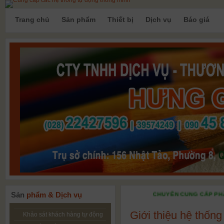
Trang chủ
Sản phẩm
Thiết bị
Dịch vụ
Báo giá
Sản
phẩm & Dịch vụ
CHUYÊN CUNG CẤP PHẦN MỀM,
Giới thiệu hệ thốn
Khảo sát khách hàng tự động