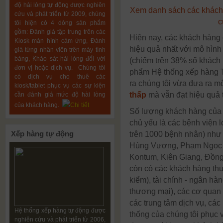
độ hài lòng tự động được nghiên
Xem danh sách các khách
cứu và phát triển từ 2009, chúng
c
tôi hiện có 4 dòng sản phẩm
gồm: Đánh giá tập trung trên các
Hiện nay, các khách hàng 
Kiosk màn hình cảm ứng, Đánh
hiệu quả nhất với mô hìn
giá từng nhân viên trên máy tính
bảng, Khảo sát hài lòng đối với
(chiếm trên 38% số khách 
đơn vị hoặc dịch vụ. Chúng tôi
phẩm Hệ thống xếp hàng T
có dịch vụ cho thuê các
ra chúng tôi vừa đưa ra m
kiosk/tablet phục vụ các sự kiện
thấp
mà vẫn đạt hiệu quả 
cần đánh giá mức độ hài lòng
của khách hàng.
Chi tiết
Số lượng khách hàng của
chủ yếu là các bệnh viện 
Xếp
hàng tự động
trên 1000 bệnh nhân) như
Hùng Vương, Phạm Ngọc T
Kontum, Kiên Giang, Đồng
còn có các khách hàng thuộ
kiểm), tài chính - ngân h
thương mại), các cơ quan 
các trung tâm dịch vụ, các
Hệ thống xếp hàng tự động được
thống của chúng tôi phục 
nghiên cứu và phát triển từ 2006,