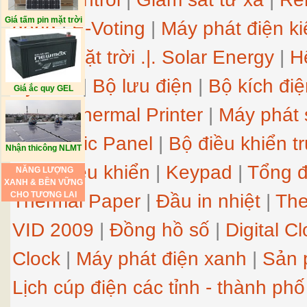
Giá tấm pin mặt trời
động
|
E-Voting
|
Máy phát điện k
lượng mặt trời
.|.
Solar Energy
|
H
System
|
Bộ lưu điện
|
Bộ kích điệ
Giá ắc quy GEL
nhiệt
|
Thermal Printer
|
Máy phát 
Electronic Panel
|
Bộ điều khiển t
Nhận thicông NLMT
phím điều khiển
|
Keypad
|
Tổng đ
NĂNG LƯỢNG
XANH & BỀN VỮNG
Thermal Paper
|
Đầu in nhiệt
|
The
CHO TƯƠNG LAI
VID 2009
|
Đồng hồ số
|
Digital C
Clock
|
Máy phát điện xanh
|
Sản 
Lịch cúp điện các tỉnh - thành phố