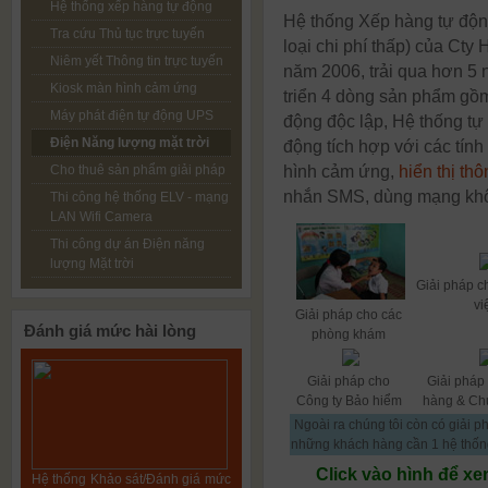
Hệ thống xếp hàng tự động
Hệ thống Xếp hàng tự động
Tra cứu Thủ tục trực tuyến
loại chi phí thấp) của Cty 
Niêm yết Thông tin trực tuyến
năm 2006, trải qua hơn 5 n
Kiosk màn hình cảm ứng
triển 4 dòng sản phẩm gồ
Máy phát điện tự động UPS
động độc lập, Hệ thống tự
Điện Năng lượng mặt trời
động tích hợp với các tín
Cho thuê sản phẩm giải pháp
hình cảm ứng,
hiển thị th
nhắn SMS, dùng mạng khôn
Thi công hệ thống ELV - mạng
LAN Wifi Camera
Thi công dự án Điện năng
lượng Mặt trời
Giải pháp c
vi
Giải pháp cho các
Đánh
giá mức hài lòng
phòng khám
Giải pháp cho
Giải pháp
Công ty Bảo hiểm
hàng & Ch
Ngoài ra chúng tôi còn có giải 
những khách hàng cần 1 hệ thống
Click vào hình để xe
Hệ thống Khảo sát/Đánh giá mức