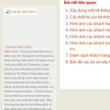
Bài viết liên quan:
Xây dựng một hệ thống 
Các thiết bị của hệ th
Hình ảnh các khách hàn
Hình ảnh các khách hàn
Hình ảnh các khách hàn
Hình ảnh các khách hàn
Cuộc thi VACI 2013
Cuộc thi VID 2009
v.v..
Năm 2013, Công ty Hưng Gia mang
Năm 2009, lần đầu tiên Công ty
Danh sách khách hàng 
đến cuộc thi "Sáng kiến phòng chống
Hưng Gia tham gia cuộc thi "Ngày
tham nhũng Việt Nam" do Ngân hàng
sáng tạo Việt Nam" VID 2009 do
Bản đồ các dự án xếp 
Thế giới (WB) và Thanh tra Chính
Ngân hàng Thế giới (WB) tổ chức và
phủ tổ chức hồi tháng 6/2013 sản
đã đoạt giải với dự án "Khảo sát ý
phẩm dự thi "Bệnh nhân giám sát
kiến khách hàng bằng hệ thống tự
tính công bằng, minh bạch trong
động". Cuộc thi năm 2009 có chủ đề
khám chữa bệnh ở các bệnh viện
"Nâng cao tính trách nhiệm và minh
bằng hệ thống xếp hàng và khảo sát
bạch, giảm tham nhũng", Công ty
khách hàng tự động". Công ty Hưng
Hưng Gia là một trong số rất ít các
Gia lại tiếp tục vinh dự được đứng
đơn vị trong lĩnh vực tư nhân được
trên bục cao nhất để nhận giải. Giải
trao giải. Sau 1 năm thực hiện, đề án
thưởngnày tiếp tục là khẳng định về
được các chuyên gia giám sát và
tính sáng tạo và chất lượng cho các
kiểm toán độc lập của WB đánh giá