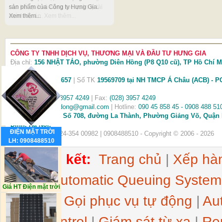
sản phẩm của Công ty Hưng Gia.
cao kết quả và năng lực quản lý tài
Xem thêm...
chính dự án. Xem thêm...
CÔNG TY TNHH DỊCH VỤ, THƯƠNG MẠI VÀ ĐẦU TƯ HƯNG GIA
Địa chỉ:
156 NHẬT TẢO, phường Diên Hồng (P8 Q10 cũ), TP Hồ Chí M
(Xem
bản đồ
)
MS thuế
0304398657
| Số TK
19569709 tại NH TMCP Á Châu (ACB) - P
Lợi TPHCM
Điện thoại:
(028) 3957 4249
| Fax:
(028) 3957 4249
Email:
hethongtudong@gmail.com
| Hotline:
090 45 858 45 - 0908 488 51
VPGD tại Hà Nội:
Số 708, đường La Thành, Phường Giảng Võ, Quận
Đình, Hà Nội.
ĐIỆN MẶT TRỜI
Điện thoại/Fax: 024-354 00982 | 0908488510 - Copyright © 2006 - 2026
LH: 0908488510
Thẻ liên kết:
Trang chủ
|
Xếp hàn
động
|
Automatic Queuing System
Giá HT Điện mặt trời
Survey
|
Gọi phục vụ tự động
|
Au
Auto Control
|
Giám sát từ xa
|
Re