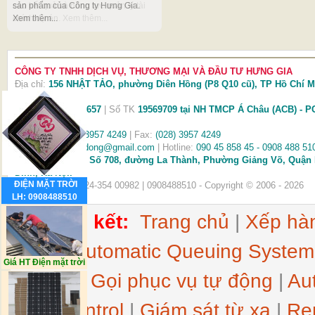
sản phẩm của Công ty Hưng Gia.
cao kết quả và năng lực quản lý tài
Xem thêm...
chính dự án. Xem thêm...
CÔNG TY TNHH DỊCH VỤ, THƯƠNG MẠI VÀ ĐẦU TƯ HƯNG GIA
Địa chỉ:
156 NHẬT TẢO, phường Diên Hồng (P8 Q10 cũ), TP Hồ Chí M
(Xem
bản đồ
)
MS thuế
0304398657
| Số TK
19569709 tại NH TMCP Á Châu (ACB) - P
Lợi TPHCM
Điện thoại:
(028) 3957 4249
| Fax:
(028) 3957 4249
Email:
hethongtudong@gmail.com
| Hotline:
090 45 858 45 - 0908 488 51
VPGD tại Hà Nội:
Số 708, đường La Thành, Phường Giảng Võ, Quận
Đình, Hà Nội.
ĐIỆN MẶT TRỜI
Điện thoại/Fax: 024-354 00982 | 0908488510 - Copyright © 2006 - 2026
LH: 0908488510
Thẻ liên kết:
Trang chủ
|
Xếp hàn
động
|
Automatic Queuing System
Giá HT Điện mặt trời
Survey
|
Gọi phục vụ tự động
|
Au
Auto Control
|
Giám sát từ xa
|
Re