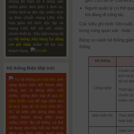
giới, chỉ cần IP Camera đ
chúng tôi hiện có 4 dòng sản
phẩm gồm: đơn giản 1 dịch vụ,
Người quản lý có thể qu
nhiều dịch vụ độc lập, nhiều dịch
khi đang đi công tác.
vụ theo chuẩn mạng LAN, hỗn
hợp giữa mô hình độc lập và
Các kiểu ghi hình: Ghi suốt
mạng LAN kết nối với nhiều
trong vùng quan sát - hoặc -
chuẩn thiết bị. Đặc biệt chúng tôi
có
Hệ thống Xếp hàng Tự động
Bảng so sánh hệ thống giá
chi phí thấp
nhằm hỗ trợ các
thống
khách hàng.
Chi tiết
Hệ thống
Hệ
thống Điện Mặt trời
Chuẩn cơ
bớt mà kh
Từ hệ thống
pin mặt trời
, ánh
dỡ bỏ thà
sáng được biến đổi thành điện
Công nghệ
Thiết lập
năng, tạo ra dòng điện một
chuẩn cũ 
chiều, dòng điện này đi qua
bộ
nhiều ch
điều khiển nạp
để nạp điện vào
ắc-quy
. Sau đó
bộ kích điện
DC-
AC sẽ biến đổi dòng điện một
Màn hiển thị
Theo thời
chiều thành dòng điện xoay
hình ảnh
chiều 220V tần số 50Hz, có thể
sử dụng cho hầu hết các thiết bị
Giám sát 
điện gia đình (đèn, quạt, máy