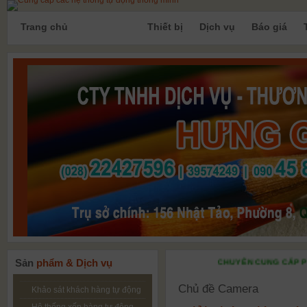
Trang chủ
Sản phẩm
Thiết bị
Dịch vụ
Báo giá
Sản
phẩm & Dịch vụ
CHUYÊN CUNG CẤP PHẦN MỀ
Chủ đề Camera
Khảo sát khách hàng tự động
Hệ thống xếp hàng tự động