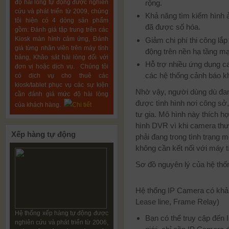
độ hài lòng tự động được nghiên
rộng.
cứu và phát triển từ 2009, chúng
Khả năng tìm kiếm hình ả
tôi hiện có 4 dòng sản phẩm
đã được số hóa.
gồm: Đánh giá tập trung trên các
Kiosk màn hình cảm ứng, Đánh
Giảm chi phí thi công lắ
giá từng nhân viên trên máy tính
động trên nền hạ tầng m
bảng, Khảo sát hài lòng đối với
Hỗ trợ nhiều ứng dụng ca
đơn vị hoặc dịch vụ. Chúng tôi
các hệ thống cảnh báo k
có dịch vụ cho thuê các
kiosk/tablet phục vụ các sự kiện
Nhờ vậy, người dùng dù đang
cần đánh giá mức độ hài lòng
được tình hình nơi công sở,
của khách hàng.
Chi tiết
tư gia. Mô hình này thích 
hình DVR vì khi camera thư
Xếp
hàng tự động
phải đang trong tình trạng 
không cần kết nối với máy 
Sơ đồ nguyên lý của hệ thố
Hệ thống IP Camera có khả
Lease line, Frame Relay)
Hệ thống xếp hàng tự động được
Bạn có thể truy cập đến 
nghiên cứu và phát triển từ 2006,