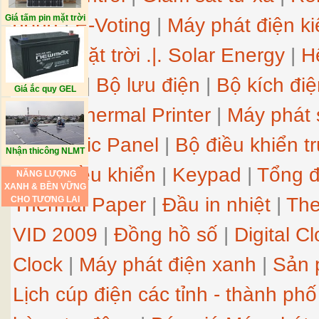
Giá tấm pin mặt trời
động
|
E-Voting
|
Máy phát điện k
lượng mặt trời
.|.
Solar Energy
|
H
System
|
Bộ lưu điện
|
Bộ kích điệ
Giá ắc quy GEL
nhiệt
|
Thermal Printer
|
Máy phát 
Electronic Panel
|
Bộ điều khiển t
Nhận thicông NLMT
phím điều khiển
|
Keypad
|
Tổng đ
NĂNG LƯỢNG
XANH & BỀN VỮNG
Thermal Paper
|
Đầu in nhiệt
|
The
CHO TƯƠNG LAI
VID 2009
|
Đồng hồ số
|
Digital C
Clock
|
Máy phát điện xanh
|
Sản 
Lịch cúp điện các tỉnh - thành phố