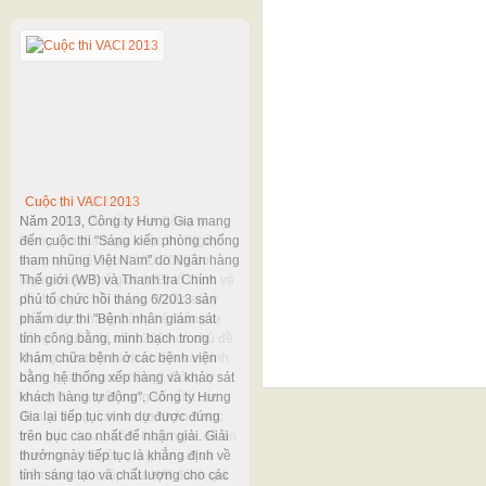
Cuộc thi VACI 2013
Cuộc thi VID 2009
Năm 2013, Công ty Hưng Gia mang
Năm 2009, lần đầu tiên Công ty
đến cuộc thi "Sáng kiến phòng chống
Hưng Gia tham gia cuộc thi "Ngày
tham nhũng Việt Nam" do Ngân hàng
sáng tạo Việt Nam" VID 2009 do
Thế giới (WB) và Thanh tra Chính
Ngân hàng Thế giới (WB) tổ chức và
phủ tổ chức hồi tháng 6/2013 sản
đã đoạt giải với dự án "Khảo sát ý
phẩm dự thi "Bệnh nhân giám sát
kiến khách hàng bằng hệ thống tự
tính công bằng, minh bạch trong
động". Cuộc thi năm 2009 có chủ đề
khám chữa bệnh ở các bệnh viện
"Nâng cao tính trách nhiệm và minh
bằng hệ thống xếp hàng và khảo sát
bạch, giảm tham nhũng", Công ty
khách hàng tự động". Công ty Hưng
Hưng Gia là một trong số rất ít các
Gia lại tiếp tục vinh dự được đứng
đơn vị trong lĩnh vực tư nhân được
trên bục cao nhất để nhận giải. Giải
trao giải. Sau 1 năm thực hiện, đề án
thưởngnày tiếp tục là khẳng định về
được các chuyên gia giám sát và
tính sáng tạo và chất lượng cho các
kiểm toán độc lập của WB đánh giá