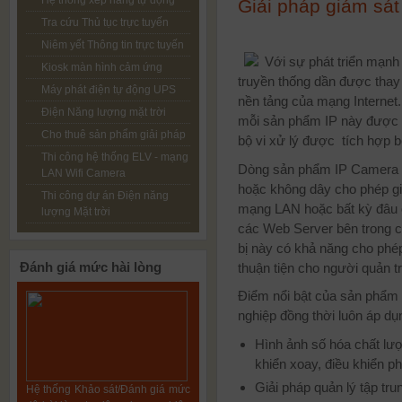
Giải pháp giám sá
Tra cứu Thủ tục trực tuyến
Niêm yết Thông tin trực tuyến
Với sự phát triển mạnh
Kiosk màn hình cảm ứng
truyền thống dần được thay
Máy phát điện tự động UPS
nền tảng của mạng Internet
Điện Năng lượng mặt trời
mỗi sản phẩm IP này được x
Cho thuê sản phẩm giải pháp
bộ vi xử lý được tích hợp b
Thi công hệ thống ELV - mạng
Dòng sản phẩm IP Camera c
LAN Wifi Camera
hoặc không dây cho phép gi
Thi công dự án Điện năng
mạng LAN hoặc bất kỳ đâu c
lượng Mặt trời
các Web Server bên trong c
bị này có khả năng cho phép
Đánh
giá mức hài lòng
thuận tiện cho người quản tr
Điểm nổi bật của sản phẩm 
nghiệp đồng thời luôn áp d
Hình ảnh số hóa chất lượ
khiển xoay, điều khiển ph
Giải pháp quản lý tập tru
Hệ thống Khảo sát/Đánh giá mức