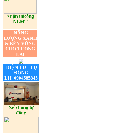
Nhận thicông
NLMT
NĂNG
LƯỢNG XANH
& BỀN VỮNG
CHO TƯƠNG
LAI
ĐIỆN TỬ - TỰ
ĐỘNG
LH: 0904585845
Xếp hàng tự
động