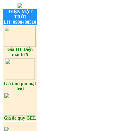
ĐIỆN MẶT
TRỜI
LH: 0908488510
Giá HT Điện
mặt trời
Giá tấm pin mặt
trời
Giá ắc quy GEL