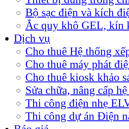
Bộ sạc điện và kích đi
Ắc quy khô GEL, kín
Dịch vụ
Cho thuê Hệ thống xế
Cho thuê máy phát đi
Cho thuê kiosk khảo sá
Sửa chữa, nâng cấp hệ
Thi công điện nhẹ E
Thi công dự án Điện n
Báo giá