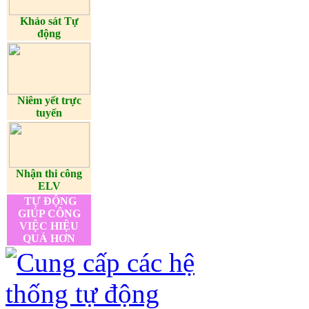
Khảo sát Tự
động
Niêm yết trực
tuyến
Nhận thi công
ELV
TỰ ĐỘNG
GIÚP CÔNG
VIỆC HIỆU
QUẢ HƠN